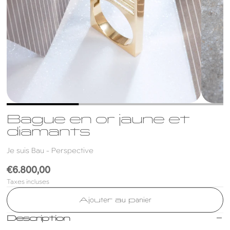
Bague en or jaune et
diamants
Je suis Bau - Perspective
Prix
€6.800,00
Taxes incluses
habituel
Ajouter au panier
Description