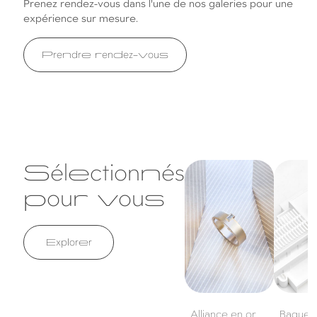
Prenez rendez-vous dans l'une de nos galeries pour une
expérience sur mesure.
Prendre rendez-vous
Sélectionnés
Alliance en or
Bague en
blanc et diamant
blanc, sa
pour vous
diamants
Explorer
Alliance en or
Bague e