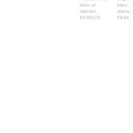
blanc et
blanc, s
diamant
diaman
Prix
Prix
€3.900,00
€8.540
habituel
habituel