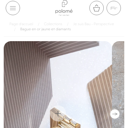
Aller au
Fr
contenu
Panier
Page d'accueil
/
Collections
/
Je suis Bau - Perspective
/
Bague en or jaune et diamants