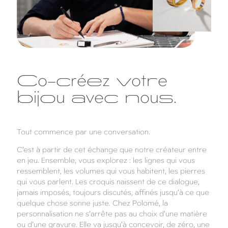
Co-créez votre
bijou avec nous.
Tout commence par une conversation.
C’est à partir de cet échange que notre créateur entre
en jeu. Ensemble, vous explorez : les lignes qui vous
ressemblent, les volumes qui vous habitent, les pierres
qui vous parlent. Les croquis naissent de ce dialogue,
jamais imposés, toujours discutés, affinés jusqu’à ce que
quelque chose sonne juste. Chez Polomé, la
personnalisation ne s’arrête pas au choix d’une matière
ou d’une gravure. Elle va jusqu’à concevoir, de zéro, une