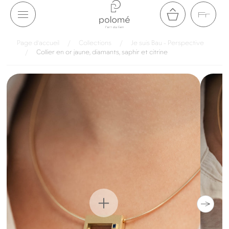
Aller au
Fr
contenu
Panier
Page d'accueil
/
Collections
/
Je suis Bau - Perspective
/
Collier en or jaune, diamants, saphir et citrine