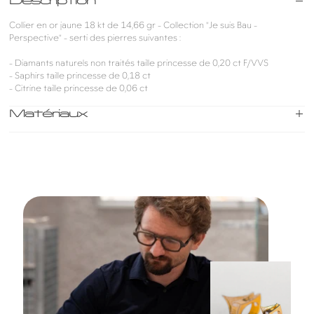
Description
Collier en or jaune 18 kt de 14,66 gr - Collection "Je suis Bau -
Perspective" - serti des pierres suivantes :
- Diamants naturels non traités taille princesse de 0,20 ct F/VVS
- Saphirs taille princesse de 0,18 ct
- Citrine taille princesse de 0,06 ct
Matériaux