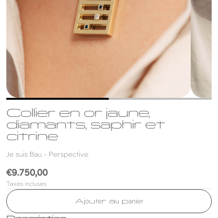
Collier en or jaune,
diamants, saphir et
citrine
Je suis Bau - Perspective
Prix
€9.750,00
Taxes incluses
habituel
Ajouter au panier