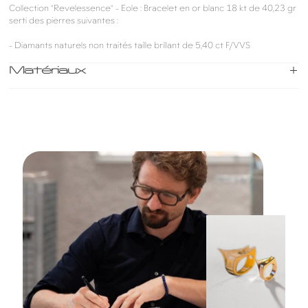
Collection "Revelessence" - Eole : Bracelet en or blanc 18 kt de 40,23 gr
serti des pierres suivantes :
- Diamants naturels non traités taille brillant de 5,40 ct F/VVS
Matériaux