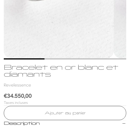
Bracelet en or blanc et
diamants
Revelessence
Prix
€34.550,00
Taxes incluses
habituel
Ajouter au panier
Description