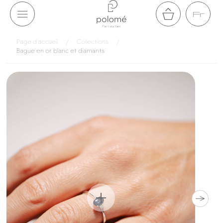
Aller au
Fr
contenu
Panier
Page d'accueil
/
Collections
/
Bague en or blanc et diamants