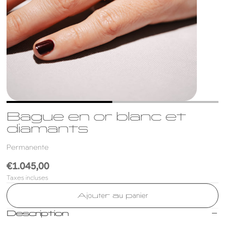
Bague en or blanc et
diamants
Permanente
Prix
€1.045,00
Taxes incluses
habituel
Ajouter au panier
Description