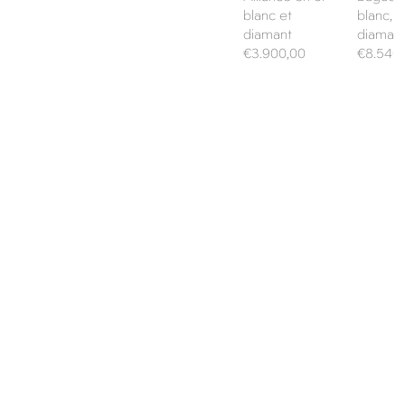
blanc et
blanc, s
diamant
diaman
Prix
Prix
€3.900,00
€8.540
habituel
habituel