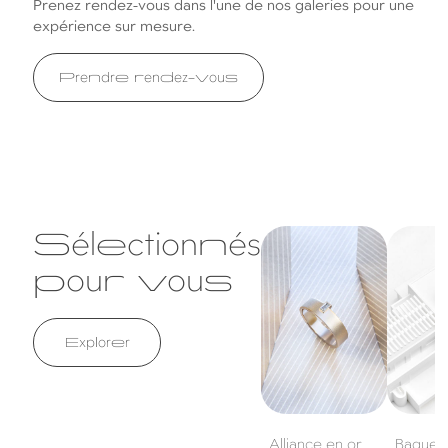
Prenez rendez-vous dans l'une de nos galeries pour une
expérience sur mesure.
Prendre rendez-vous
Sélectionnés
Alliance en or
Bague en
blanc et diamant
blanc, sa
pour vous
diamants
Explorer
Alliance en or
Bague e