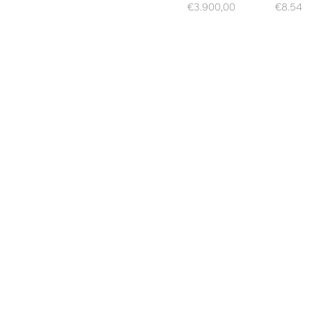
Prix
Prix
€3.900,00
€8.540
habituel
habituel