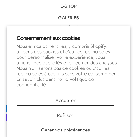
E-SHOP
GALERIES
Charleroi
Waterloo
Consentement aux cookies
Nous et nos partenaires, y compris Shopify,
Knokke
utilisons des cookies et d’autres technologies
pour personnaliser votre expérience, vous
NOTRE ÉQUIPE
afficher des publicités et effectuer des analyses.
Nous n’utiliserons pas de cookies ou d’autres
RENDEZ-VOUS
technologies à ces fins sans votre consentement.
En savoir plus dans notre
Politique de
confidentialité
©Polomé
Accepter
Privacy Policy
Refuser
Prendre rendez-vous
Gérer vos préférences