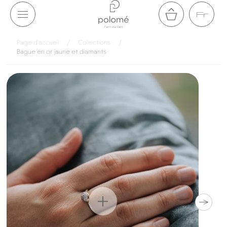
Aller au
Fr
contenu
Panier
Page d'accueil
/
Collections
/
Bague en or jaune et diamants