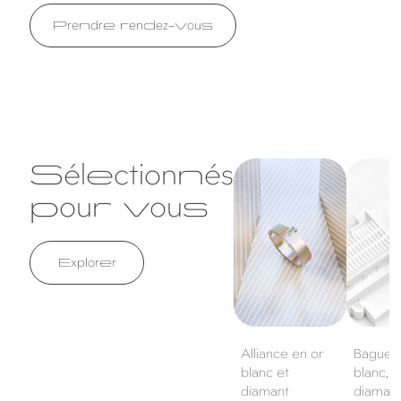
Prendre rendez-vous
Sélectionnés
Alliance en or
Bague en
blanc et diamant
blanc, sa
pour vous
diamants
Explorer
Alliance en or
Bague e
blanc et
blanc, s
diamant
diaman