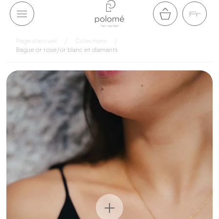
Aller au
Fr
contenu
Panier
Page d'accueil
/
Collections
/
Bague or rose/or blanc et diamants