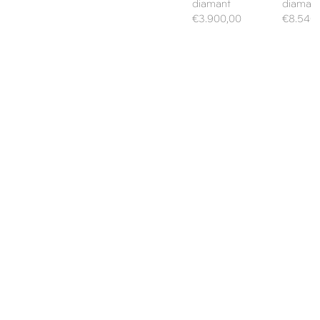
diamant
diaman
Prix
Prix
€3.900,00
€8.540
habituel
habituel