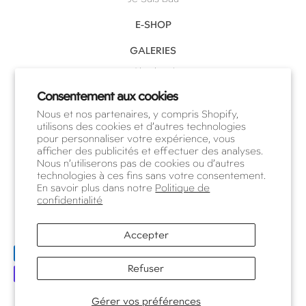
E-SHOP
GALERIES
Charleroi
Waterloo
Consentement aux cookies
Nous et nos partenaires, y compris Shopify,
Knokke
utilisons des cookies et d’autres technologies
pour personnaliser votre expérience, vous
NOTRE ÉQUIPE
afficher des publicités et effectuer des analyses.
Nous n’utiliserons pas de cookies ou d’autres
RENDEZ-VOUS
technologies à ces fins sans votre consentement.
En savoir plus dans notre
Politique de
confidentialité
©Polomé
Accepter
Privacy Policy
Refuser
Prendre rendez-vous
Gérer vos préférences