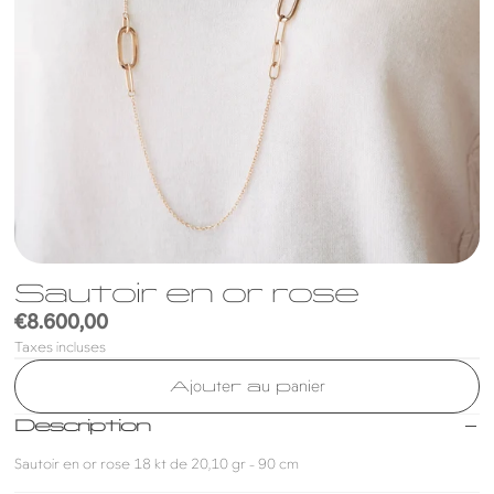
Sautoir en or rose
Prix
€8.600,00
Taxes incluses
habituel
Ajouter au panier
Description
Sautoir en or rose 18 kt de 20,10 gr - 90 cm