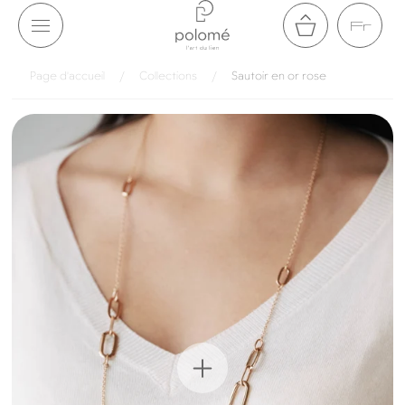
Aller au
Fr
contenu
Panier
Page d'accueil
/
Collections
/
Sautoir en or rose